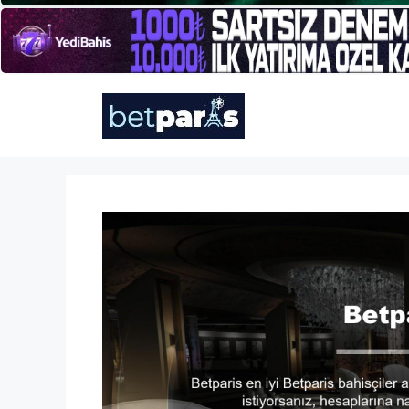
İçeriğe
atla