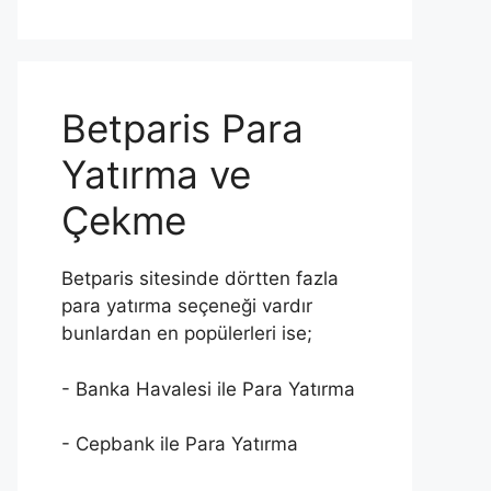
Betparis Para
Yatırma ve
Çekme
Betparis sitesinde dörtten fazla
para yatırma seçeneği vardır
bunlardan en popülerleri ise;
- Banka Havalesi ile Para Yatırma
- Cepbank ile Para Yatırma