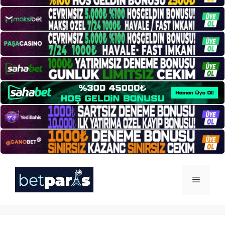
İçeriğe
atla
Menü