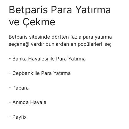
Betparis Para Yatırma
ve Çekme
Betparis sitesinde dörtten fazla para yatırma
seçeneği vardır bunlardan en popülerleri ise;
- Banka Havalesi ile Para Yatırma
- Cepbank ile Para Yatırma
- Papara
- Anında Havale
- Payfix