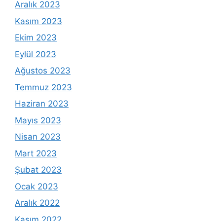
Aralık 2023
Kasım 2023
Ekim 2023
Eylül 2023
Ağustos 2023
Temmuz 2023
Haziran 2023
Mayıs 2023
Nisan 2023
Mart 2023
Şubat 2023
Ocak 2023
Aralık 2022
Kasım 2022