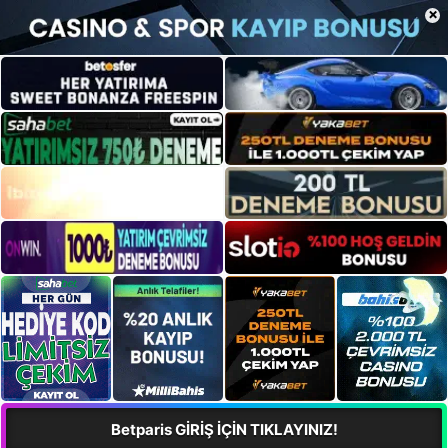
×
Betparis GİRİŞ İÇİN TIKLAYINIZ!