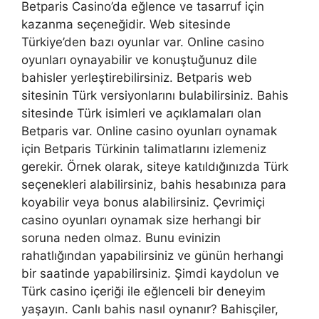
Betparis Casino’da eğlence ve tasarruf için
kazanma seçeneğidir. Web sitesinde
Türkiye’den bazı oyunlar var. Online casino
oyunları oynayabilir ve konuştuğunuz dile
bahisler yerleştirebilirsiniz. Betparis web
sitesinin Türk versiyonlarını bulabilirsiniz. Bahis
sitesinde Türk isimleri ve açıklamaları olan
Betparis var. Online casino oyunları oynamak
için Betparis Türkinin talimatlarını izlemeniz
gerekir. Örnek olarak, siteye katıldığınızda Türk
seçenekleri alabilirsiniz, bahis hesabınıza para
koyabilir veya bonus alabilirsiniz. Çevrimiçi
casino oyunları oynamak size herhangi bir
soruna neden olmaz. Bunu evinizin
rahatlığından yapabilirsiniz ve günün herhangi
bir saatinde yapabilirsiniz. Şimdi kaydolun ve
Türk casino içeriği ile eğlenceli bir deneyim
yaşayın. Canlı bahis nasıl oynanır? Bahisçiler,