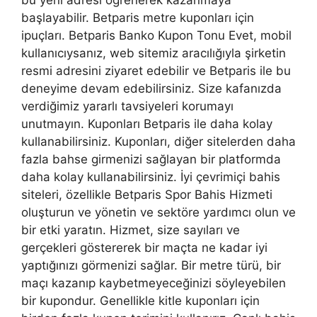
bu yeni adresi öğrenerek kazanmaya
başlayabilir. Betparis metre kuponları için
ipuçları. Betparis Banko Kupon Tonu Evet, mobil
kullanıcıysanız, web sitemiz aracılığıyla şirketin
resmi adresini ziyaret edebilir ve Betparis ile bu
deneyime devam edebilirsiniz. Size kafanızda
verdiğimiz yararlı tavsiyeleri korumayı
unutmayın. Kuponları Betparis ile daha kolay
kullanabilirsiniz. Kuponları, diğer sitelerden daha
fazla bahse girmenizi sağlayan bir platformda
daha kolay kullanabilirsiniz. İyi çevrimiçi bahis
siteleri, özellikle Betparis Spor Bahis Hizmeti
oluşturun ve yönetin ve sektöre yardımcı olun ve
bir etki yaratın. Hizmet, size sayıları ve
gerçekleri göstererek bir maçta ne kadar iyi
yaptığınızı görmenizi sağlar. Bir metre türü, bir
maçı kazanıp kaybetmeyeceğinizi söyleyebilen
bir kupondur. Genellikle kitle kuponları için