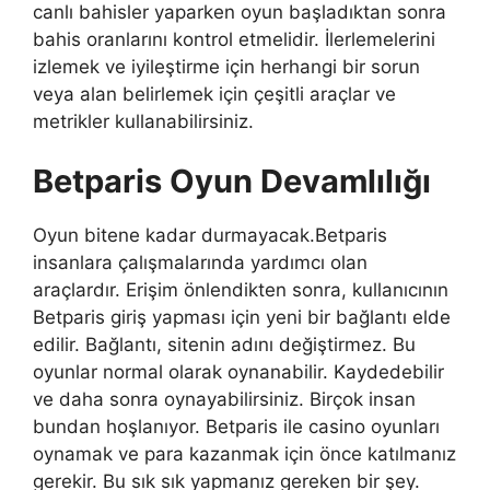
canlı bahisler yaparken oyun başladıktan sonra
bahis oranlarını kontrol etmelidir. İlerlemelerini
izlemek ve iyileştirme için herhangi bir sorun
veya alan belirlemek için çeşitli araçlar ve
metrikler kullanabilirsiniz.
Betparis Oyun Devamlılığı
Oyun bitene kadar durmayacak.Betparis
insanlara çalışmalarında yardımcı olan
araçlardır. Erişim önlendikten sonra, kullanıcının
Betparis giriş yapması için yeni bir bağlantı elde
edilir. Bağlantı, sitenin adını değiştirmez. Bu
oyunlar normal olarak oynanabilir. Kaydedebilir
ve daha sonra oynayabilirsiniz. Birçok insan
bundan hoşlanıyor. Betparis ile casino oyunları
oynamak ve para kazanmak için önce katılmanız
gerekir. Bu sık sık yapmanız gereken bir şey.