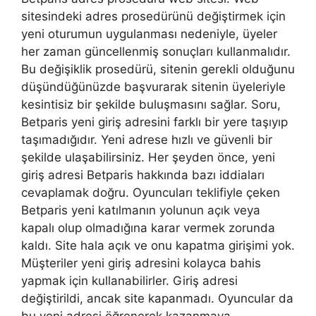
sitesindeki adres prosedürünü değiştirmek için
yeni oturumun uygulanması nedeniyle, üyeler
her zaman güncellenmiş sonuçları kullanmalıdır.
Bu değişiklik prosedürü, sitenin gerekli olduğunu
düşündüğünüzde başvurarak sitenin üyeleriyle
kesintisiz bir şekilde buluşmasını sağlar. Soru,
Betparis yeni giriş adresini farklı bir yere taşıyıp
taşımadığıdır. Yeni adrese hızlı ve güvenli bir
şekilde ulaşabilirsiniz. Her şeyden önce, yeni
giriş adresi Betparis hakkında bazı iddiaları
cevaplamak doğru. Oyuncuları teklifiyle çeken
Betparis yeni katılmanın yolunun açık veya
kapalı olup olmadığına karar vermek zorunda
kaldı. Site hala açık ve onu kapatma girişimi yok.
Müşteriler yeni giriş adresini kolayca bahis
yapmak için kullanabilirler. Giriş adresi
değiştirildi, ancak site kapanmadı. Oyuncular da