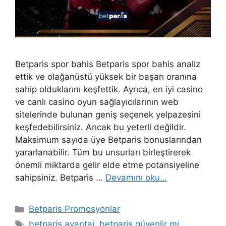
Betparis spor bahis Betparis spor bahis analiz
ettik ve olağanüstü yüksek bir başarı oranına
sahip olduklarını keşfettik. Ayrıca, en iyi casino
ve canlı casino oyun sağlayıcılarının web
sitelerinde bulunan geniş seçenek yelpazesini
keşfedebilirsiniz. Ancak bu yeterli değildir.
Maksimum sayıda üye Betparis bonuslarından
yararlanabilir. Tüm bu unsurları birleştirerek
önemli miktarda gelir elde etme potansiyeline
sahipsiniz. Betparis …
Devamını oku…
Kategoriler
Betparis Promosyonlar
Etiketler
betparis avantaj
,
betparis güvenlir mi
,