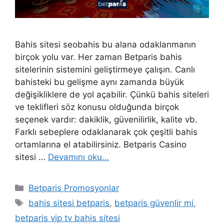
Bahis sitesi seobahis bu alana odaklanmanın
birçok yolu var. Her zaman Betparis bahis
sitelerinin sistemini geliştirmeye çalışın. Canlı
bahisteki bu gelişme aynı zamanda büyük
değişikliklere de yol açabilir. Çünkü bahis siteleri
ve teklifleri söz konusu olduğunda birçok
seçenek vardır: dakiklik, güvenilirlik, kalite vb.
Farklı sebeplere odaklanarak çok çeşitli bahis
ortamlarına el atabilirsiniz. Betparis Casino
sitesi …
Devamını oku…
Kategoriler
Betparis Promosyonlar
Etiketler
bahis sitesi betparis
,
betparis güvenlir mi
,
betparis vip tv bahis sitesi