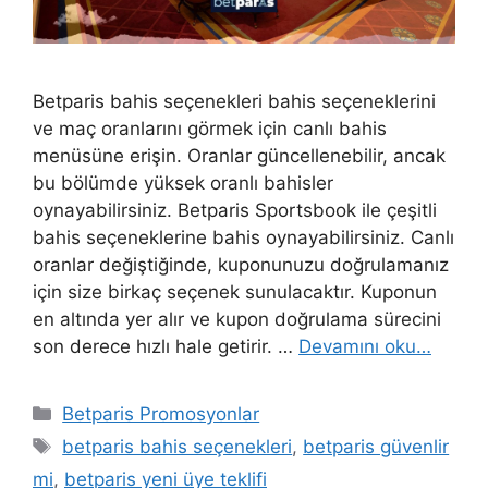
Betparis bahis seçenekleri bahis seçeneklerini
ve maç oranlarını görmek için canlı bahis
menüsüne erişin. Oranlar güncellenebilir, ancak
bu bölümde yüksek oranlı bahisler
oynayabilirsiniz. Betparis Sportsbook ile çeşitli
bahis seçeneklerine bahis oynayabilirsiniz. Canlı
oranlar değiştiğinde, kuponunuzu doğrulamanız
için size birkaç seçenek sunulacaktır. Kuponun
en altında yer alır ve kupon doğrulama sürecini
son derece hızlı hale getirir. …
Devamını oku…
Kategoriler
Betparis Promosyonlar
Etiketler
betparis bahis seçenekleri
,
betparis güvenlir
mi
,
betparis yeni üye teklifi