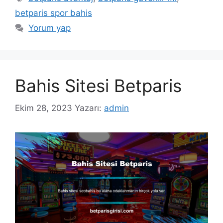
betparis spor bahis
Yorum yap
Bahis Sitesi Betparis
Ekim 28, 2023
Yazarı:
admin