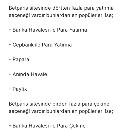
Betparis sitesinde dörtten fazla para yatırma
seçeneği vardır bunlardan en popülerleri ise;
- Banka Havalesi ile Para Yatırma
- Cepbank ile Para Yatırma
- Papara
- Anında Havale
- Payfix
Betparis sitesinde birden fazla para çekme
seçeneği vardır bunlardan en popülerleri ise;
- Banka Havalesi ile Para Çekme