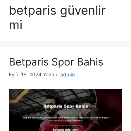
betparis güvenlir
mi
Betparis Spor Bahis
Eylül 18, 2024
Yazarı:
admin