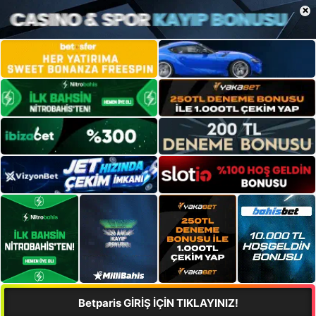
×
Betparis GİRİŞ İÇİN TIKLAYINIZ!