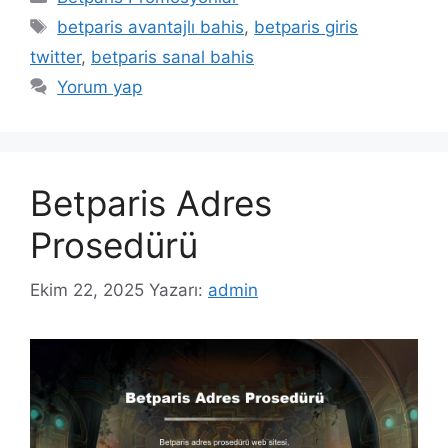
Etiketler
betparis avantajlı bahis
,
betparis giris
twitter
,
betparis sanal bahis
Yorum yap
Betparis Adres
Prosedürü
Ekim 22, 2025
Yazarı:
admin