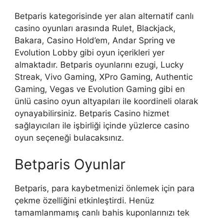
Betparis kategorisinde yer alan alternatif canlı
casino oyunları arasında Rulet, Blackjack,
Bakara, Casino Hold’em, Andar Spring ve
Evolution Lobby gibi oyun içerikleri yer
almaktadır. Betparis oyunlarını ezugi, Lucky
Streak, Vivo Gaming, XPro Gaming, Authentic
Gaming, Vegas ve Evolution Gaming gibi en
ünlü casino oyun altyapıları ile koordineli olarak
oynayabilirsiniz. Betparis Casino hizmet
sağlayıcıları ile işbirliği içinde yüzlerce casino
oyun seçeneği bulacaksınız.
Betparis Oyunlar
Betparis, para kaybetmenizi önlemek için para
çekme özelliğini etkinleştirdi. Henüz
tamamlanmamış canlı bahis kuponlarınızı tek