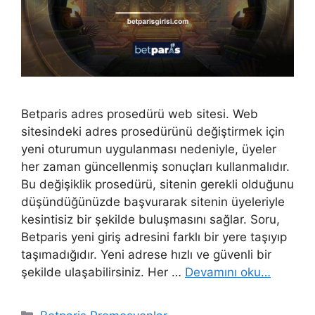
Betparis adres prosedürü web sitesi. Web
sitesindeki adres prosedürünü değiştirmek için
yeni oturumun uygulanması nedeniyle, üyeler
her zaman güncellenmiş sonuçları kullanmalıdır.
Bu değişiklik prosedürü, sitenin gerekli olduğunu
düşündüğünüzde başvurarak sitenin üyeleriyle
kesintisiz bir şekilde buluşmasını sağlar. Soru,
Betparis yeni giriş adresini farklı bir yere taşıyıp
taşımadığıdır. Yeni adrese hızlı ve güvenli bir
şekilde ulaşabilirsiniz. Her …
Devamını oku…
Kategoriler