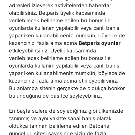
adresleri izleyerek aktivitelerden haberdar
olabilirsiniz. Betparis üyelik kapsamında
verilebilecek belirleme edilen bu bonus ile
oyunlarda kullanım yapılabilir veya canlı bahis
yapar iken kullanabilmeniz mümkün, böylece de
kazancınızı fazla alma adına
Betparis oyunlar
etkileyebilirsiniz. Üyelik kapsamında
verilebilecek belirleme edilen bu bonus ile
oyunlarda kullanım yapılabilir veya canlı bahis
yapar iken kullanabilmeniz mümkün, böylece de
kazancınızı fazla alma adına etkileyebilirsiniz.
Bu anlamda sitenin gerçekte de oldukça bonkör
bulunduğunu de basitçe söyleyebiliriz.
En başta sizlere de söylediğimiz gibi ülkemizde
tanınmış ve aynı vakitte sanal bahis olarak
oldukça tanınan belirleme edilen Betparis
güncel url sitesi sayesinde sizin de fazla