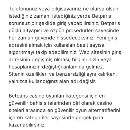
Telefonunuz veya bilgisayarınız ne olursa olsun,
istediğiniz zaman, istediğiniz yerde Betparis
sorunsuz bir şekilde giriş yapabilirsiniz. Betparis
güçlü altyapısı ve özgün prosedürleri sayesinde
her zaman güvende hissedeceksiniz. Yeni giriş
adresini almak için kullanılan basit sayısal
algoritmayı takip edebilirsiniz. Web sitesinin giriş
adresinin değişmiş olması, bilgilerinizin veya
hesaplarınızın değiştiği anlamına gelmez.
Sitenin özellikleri ve benzersizliği aynı kalırken,
yalnızca kullandığınız alan adı değişir.
Betparis casino oyunları kategorisi için en
güvenilir bahis sitelerinden biri olarak casino
siteleri arasında en güvenilir oyun alternatiflerini
içeren kategoriler sayesinde gerçek para
kazanabilirsiniz.