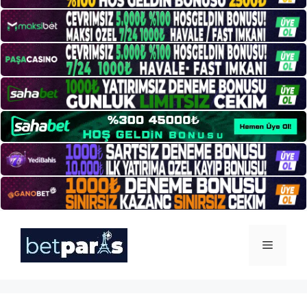
İçeriğe
atla
Menü