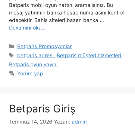
Betparis mobil oyun hattını aramalısınız. Bu
mesaj yatırımın banka hesap numarasını kontrol
edecektir. Bahis siteleri bazen banka …
Devamını oku…
Kategoriler
Betparis Promosyonlar
Etiketler
betparis adresi
,
Betparis müşteri hizmetleri
,
Betparis oyun yayını
Yorum yap
Betparis Giriş
Temmuz 14, 2026
Yazarı:
admin