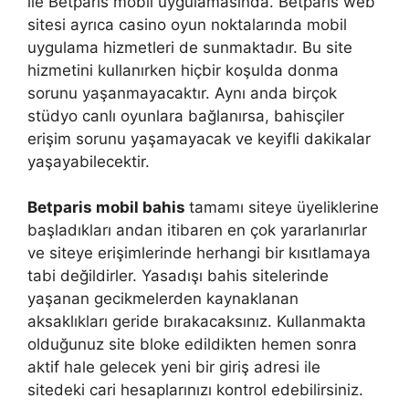
ile Betparis mobil uygulamasında. Betparis web
sitesi ayrıca casino oyun noktalarında mobil
uygulama hizmetleri de sunmaktadır. Bu site
hizmetini kullanırken hiçbir koşulda donma
sorunu yaşanmayacaktır. Aynı anda birçok
stüdyo canlı oyunlara bağlanırsa, bahisçiler
erişim sorunu yaşamayacak ve keyifli dakikalar
yaşayabilecektir.
Betparis mobil bahis
tamamı siteye üyeliklerine
başladıkları andan itibaren en çok yararlanırlar
ve siteye erişimlerinde herhangi bir kısıtlamaya
tabi değildirler. Yasadışı bahis sitelerinde
yaşanan gecikmelerden kaynaklanan
aksaklıkları geride bırakacaksınız. Kullanmakta
olduğunuz site bloke edildikten hemen sonra
aktif hale gelecek yeni bir giriş adresi ile
sitedeki cari hesaplarınızı kontrol edebilirsiniz.