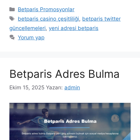
Kategoriler
Betparis Promosyonlar
Etiketler
betparis casino çeşitliliği
,
betparis twitter
güncellemeleri
,
yeni adresi betparis
Yorum yap
Betparis Adres Bulma
Ekim 15, 2025
Yazarı:
admin