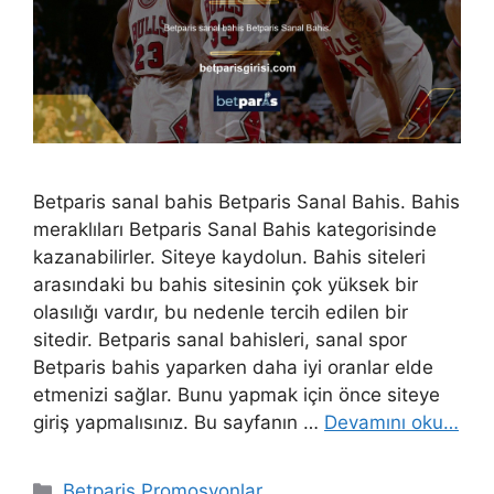
Betparis sanal bahis Betparis Sanal Bahis. Bahis
meraklıları Betparis Sanal Bahis kategorisinde
kazanabilirler. Siteye kaydolun. Bahis siteleri
arasındaki bu bahis sitesinin çok yüksek bir
olasılığı vardır, bu nedenle tercih edilen bir
sitedir. Betparis sanal bahisleri, sanal spor
Betparis bahis yaparken daha iyi oranlar elde
etmenizi sağlar. Bunu yapmak için önce siteye
giriş yapmalısınız. Bu sayfanın …
Devamını oku…
Kategoriler
Betparis Promosyonlar