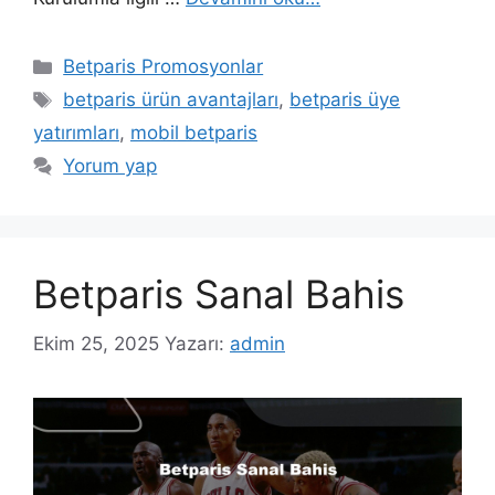
Kategoriler
Betparis Promosyonlar
Etiketler
betparis ürün avantajları
,
betparis üye
yatırımları
,
mobil betparis
Yorum yap
Betparis Sanal Bahis
Ekim 25, 2025
Yazarı:
admin