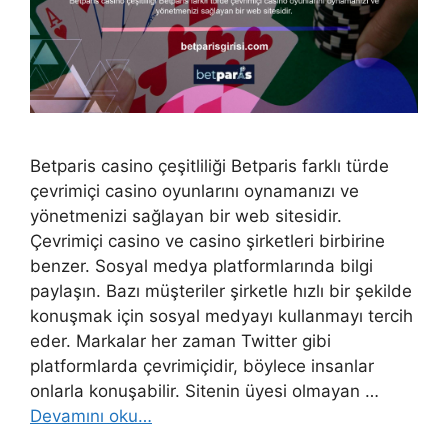
Betparis casino çeşitliliği Betparis farklı türde
çevrimiçi casino oyunlarını oynamanızı ve
yönetmenizi sağlayan bir web sitesidir.
Çevrimiçi casino ve casino şirketleri birbirine
benzer. Sosyal medya platformlarında bilgi
paylaşın. Bazı müşteriler şirketle hızlı bir şekilde
konuşmak için sosyal medyayı kullanmayı tercih
eder. Markalar her zaman Twitter gibi
platformlarda çevrimiçidir, böylece insanlar
onlarla konuşabilir. Sitenin üyesi olmayan …
Devamını oku…