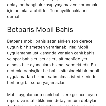
dolayı herhangi bir kayıp yaşamaz ve korunmak
için adımlar atabilirler. Tüm üyelik haklarını
derhal
Betparis Mobil Bahis
Betparis mobil bahis satın alırken son derece
uygun bir hizmetten yararlanabilirler. Mobil
uygulamanın üst kısmında yer alan canlı bahis
ve spor bahisleri servisleri, alt menüde yer
almasa bile oyunculara hizmet vermektedir. Bu
nedenle bahisçiler bir bahis sitesindeki bir mobil
uygulamadan hizmet satın almak istediklerinde
herhangi bir sorun yaşamazlar.
Mobil uygulamada canlı bahislere gelince, oyun
raporu ve istatistiklerinin detayları tüm detayları