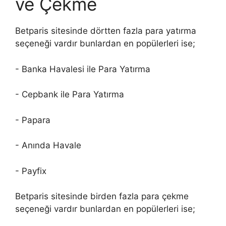
ve Çekme
Betparis sitesinde dörtten fazla para yatırma
seçeneği vardır bunlardan en popülerleri ise;
- Banka Havalesi ile Para Yatırma
- Cepbank ile Para Yatırma
- Papara
- Anında Havale
- Payfix
Betparis sitesinde birden fazla para çekme
seçeneği vardır bunlardan en popülerleri ise;