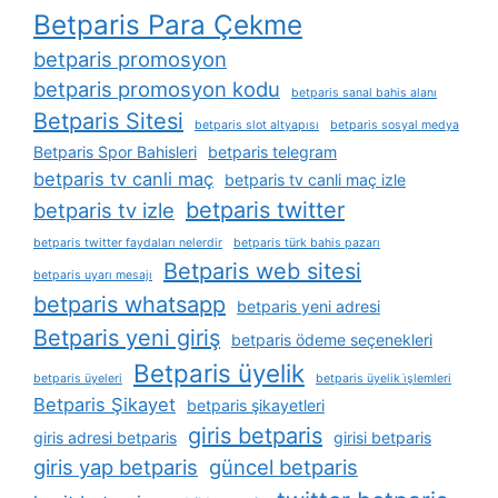
Betparis Para Çekme
betparis promosyon
betparis promosyon kodu
betparis sanal bahis alanı
Betparis Sitesi
betparis slot altyapısı
betparis sosyal medya
Betparis Spor Bahisleri
betparis telegram
betparis tv canli maç
betparis tv canli maç izle
betparis twitter
betparis tv izle
betparis twitter faydaları nelerdir
betparis türk bahis pazarı
Betparis web sitesi
betparis uyarı mesajı
betparis whatsapp
betparis yeni adresi
Betparis yeni giriş
betparis ödeme seçenekleri
Betparis üyelik
betparis üyeleri
betparis üyelik i̇şlemleri
Betparis Şikayet
betparis şikayetleri
giris betparis
giris adresi betparis
girisi betparis
giris yap betparis
güncel betparis