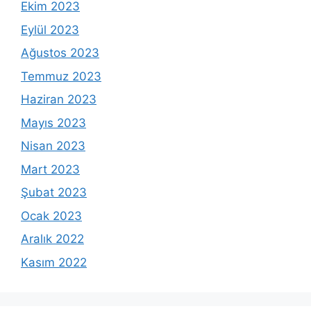
Ekim 2023
Eylül 2023
Ağustos 2023
Temmuz 2023
Haziran 2023
Mayıs 2023
Nisan 2023
Mart 2023
Şubat 2023
Ocak 2023
Aralık 2022
Kasım 2022