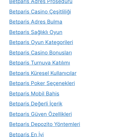
Betparis Adres Prosedürü
Betparis Casino Çeşitliliği
Betparis Adres Bulma
Betparis Sağlıklı Oyun
Betparis Oyun Kategorileri
Betparis Casino Bonusları
Betparis Turnuva Katılımı
Betparis Küresel Kullanıcılar
Betparis Poker Seçenekleri
Betparis Mobil Bahis
Betparis Değerli İçerik
Betparis Güven Özellikleri
Betparis Depozito Yöntemleri
Betparis En İyi