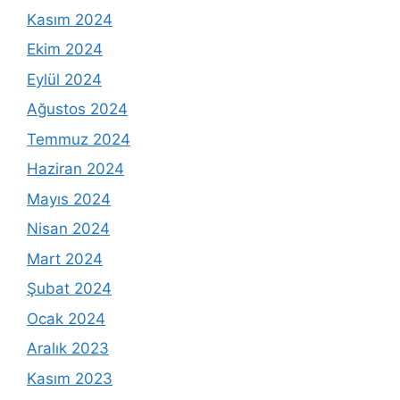
Kasım 2024
Ekim 2024
Eylül 2024
Ağustos 2024
Temmuz 2024
Haziran 2024
Mayıs 2024
Nisan 2024
Mart 2024
Şubat 2024
Ocak 2024
Aralık 2023
Kasım 2023