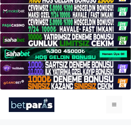
İçeriğe
atla
Menü