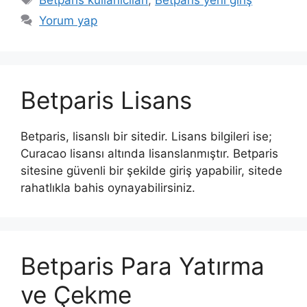
Betparis kullanıcıları
,
Betparis yeni giriş
Yorum yap
Betparis Lisans
Betparis, lisanslı bir sitedir. Lisans bilgileri ise;
Curacao lisansı altında lisanslanmıştır. Betparis
sitesine güvenli bir şekilde giriş yapabilir, sitede
rahatlıkla bahis oynayabilirsiniz.
Betparis Para Yatırma
ve Çekme