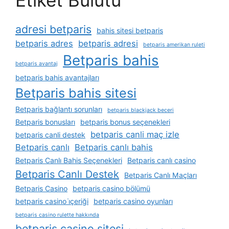
adresi betparis
bahis sitesi betparis
betparis adres
betparis adresi
betparis amerikan ruleti
Betparis bahis
betparis avantaj
betparis bahis avantajları
Betparis bahis sitesi
Betparis bağlantı sorunları
betparis blackjack beceri
Betparis bonusları
betparis bonus seçenekleri
betparis canli maç izle
betparis canli destek
Betparis canlı
Betparis canlı bahis
Betparis Canlı Bahis Seçenekleri
Betparis canlı casino
Betparis Canlı Destek
Betparis Canlı Maçları
Betparis Casino
betparis casino bölümü
betparis casino i̇çeriği
betparis casino oyunları
betparis casino rulette hakkında
betparis casino sitesi