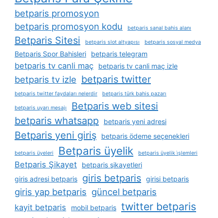
betparis promosyon
betparis promosyon kodu
betparis sanal bahis alanı
Betparis Sitesi
betparis slot altyapısı
betparis sosyal medya
Betparis Spor Bahisleri
betparis telegram
betparis tv canli maç
betparis tv canli maç izle
betparis twitter
betparis tv izle
betparis twitter faydaları nelerdir
betparis türk bahis pazarı
Betparis web sitesi
betparis uyarı mesajı
betparis whatsapp
betparis yeni adresi
Betparis yeni giriş
betparis ödeme seçenekleri
Betparis üyelik
betparis üyeleri
betparis üyelik i̇şlemleri
Betparis Şikayet
betparis şikayetleri
giris betparis
giris adresi betparis
girisi betparis
giris yap betparis
güncel betparis
twitter betparis
kayit betparis
mobil betparis