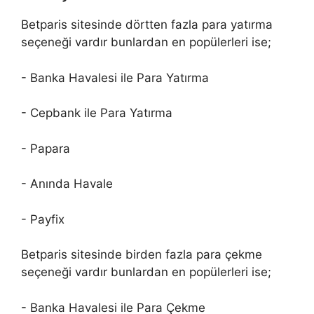
Betparis sitesinde dörtten fazla para yatırma
seçeneği vardır bunlardan en popülerleri ise;
- Banka Havalesi ile Para Yatırma
- Cepbank ile Para Yatırma
- Papara
- Anında Havale
- Payfix
Betparis sitesinde birden fazla para çekme
seçeneği vardır bunlardan en popülerleri ise;
- Banka Havalesi ile Para Çekme