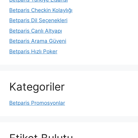
Betparis Checkin Kolaylığı
Betparis Dil Seçenekleri
Betparis Canlı Altyapı
Betparis Arama Güveni
Betparis Hızlı Poker
Kategoriler
Betparis Promosyonlar
Etiket Bulutu