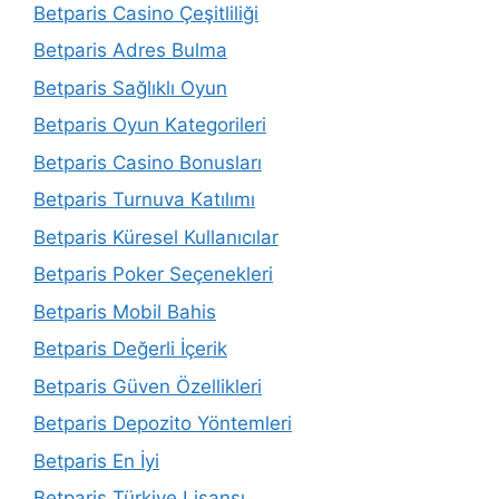
Betparis Casino Çeşitliliği
Betparis Adres Bulma
Betparis Sağlıklı Oyun
Betparis Oyun Kategorileri
Betparis Casino Bonusları
Betparis Turnuva Katılımı
Betparis Küresel Kullanıcılar
Betparis Poker Seçenekleri
Betparis Mobil Bahis
Betparis Değerli İçerik
Betparis Güven Özellikleri
Betparis Depozito Yöntemleri
Betparis En İyi
Betparis Türkiye Lisansı