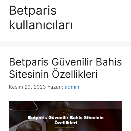
Betparis
kullanıcıları
Betparis Güvenilir Bahis
Sitesinin Özellikleri
Kasım 29, 2023
Yazarı:
admin