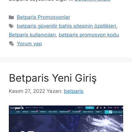
Kategoriler
Betparis Promosyonlar
Etiketler
betparis güvenilir bahis sitesinin özellikleri
,
Betparis kullanıcıları
,
betparis promosyon kodu
Yorum yap
Betparis Yeni Giriş
Kasım 27, 2022
Yazarı:
betparis