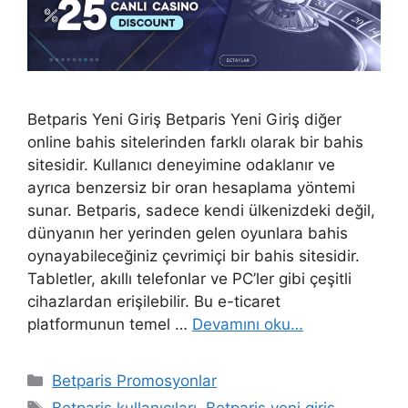
Betparis Yeni Giriş Betparis Yeni Giriş diğer
online bahis sitelerinden farklı olarak bir bahis
sitesidir. Kullanıcı deneyimine odaklanır ve
ayrıca benzersiz bir oran hesaplama yöntemi
sunar. Betparis, sadece kendi ülkenizdeki değil,
dünyanın her yerinden gelen oyunlara bahis
oynayabileceğiniz çevrimiçi bir bahis sitesidir.
Tabletler, akıllı telefonlar ve PC’ler gibi çeşitli
cihazlardan erişilebilir. Bu e-ticaret
platformunun temel …
Devamını oku…
Kategoriler
Betparis Promosyonlar
Etiketler