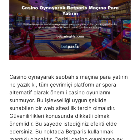
Casino oynayarak seobahis maçına para yatırın
ne yazık ki, tüm çevrimiçi platformlar spora
alternatif olarak önemli casino oyunlarını
sunmuyor. Bu işlevselliği uygun şekilde
sunabilen bir web sitesi ilk tercih olmalıdır.
Güvenilirlikleri konusunda dikkatli olmak
önemlidir. Bu sayede istediğiniz efekti elde
edersiniz. Bu noktada Betparis kullanmak
mantıklı olacaktır. Çeşitli casino oyunlarına ev