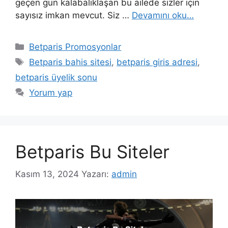
geçen gün kalabalıklaşan bu ailede sizler için
sayısız imkan mevcut. Siz …
Devamını oku…
Kategoriler
Betparis Promosyonlar
Etiketler
Betparis bahis sitesi
,
betparis giris adresi
,
betparis üyelik sonu
Yorum yap
Betparis Bu Siteler
Kasım 13, 2024
Yazarı:
admin