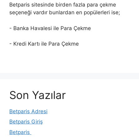
Betparis sitesinde birden fazla para çekme
seçeneği vardır bunlardan en popülerleri ise;
- Banka Havalesi ile Para Çekme
- Kredi Kartı ile Para Çekme
Son Yazılar
Betparis Adresi
Betparis Giriş
Betparis