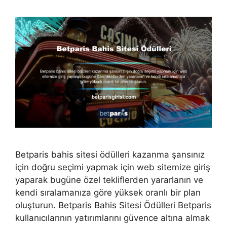
Betparis bahis sitesi ödülleri kazanma şansınız
için doğru seçimi yapmak için web sitemize giriş
yaparak bugüne özel tekliflerden yararlanın ve
kendi sıralamanıza göre yüksek oranlı bir plan
oluşturun. Betparis Bahis Sitesi Ödülleri Betparis
kullanıcılarının yatırımlarını güvence altına almak