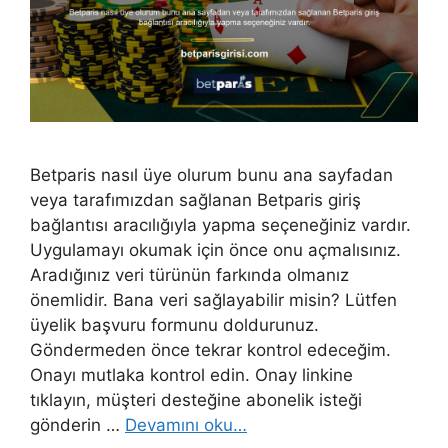
Betparis nasıl üye olurum bunu ana sayfadan
veya tarafımızdan sağlanan Betparis giriş
bağlantısı aracılığıyla yapma seçeneğiniz vardır.
Uygulamayı okumak için önce onu açmalısınız.
Aradığınız veri türünün farkında olmanız
önemlidir. Bana veri sağlayabilir misin? Lütfen
üyelik başvuru formunu doldurunuz.
Göndermeden önce tekrar kontrol edeceğim.
Onayı mutlaka kontrol edin. Onay linkine
tıklayın, müşteri desteğine abonelik isteği
gönderin …
Devamını oku…