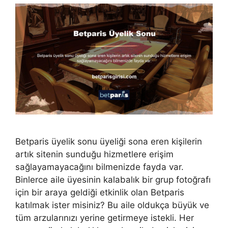
Betparis üyelik sonu üyeliği sona eren kişilerin
artık sitenin sunduğu hizmetlere erişim
sağlayamayacağını bilmenizde fayda var.
Binlerce aile üyesinin kalabalık bir grup fotoğrafı
için bir araya geldiği etkinlik olan Betparis
katılmak ister misiniz? Bu aile oldukça büyük ve
tüm arzularınızı yerine getirmeye istekli. Her