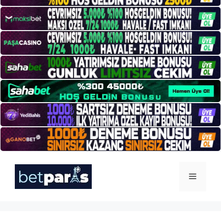
İçeriğe
atla
Menü