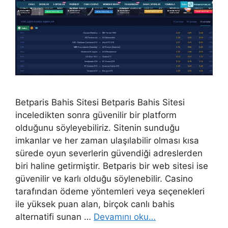
Betparis Bahis Sitesi Betparis Bahis Sitesi
inceledikten sonra güvenilir bir platform
olduğunu söyleyebiliriz. Sitenin sunduğu
imkanlar ve her zaman ulaşılabilir olması kısa
sürede oyun severlerin güvendiği adreslerden
biri haline getirmiştir. Betparis bir web sitesi ise
güvenilir ve karlı olduğu söylenebilir. Casino
tarafından ödeme yöntemleri veya seçenekleri
ile yüksek puan alan, birçok canlı bahis
alternatifi sunan …
Devamını oku…