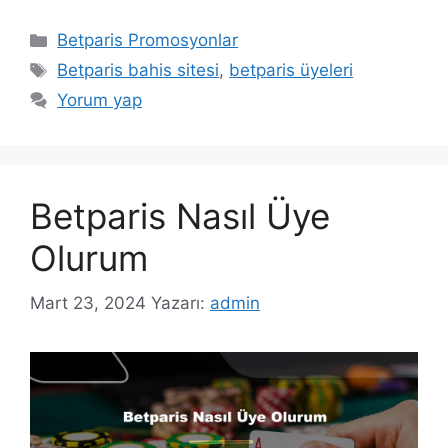
Kategoriler
Betparis Promosyonlar
Etiketler
Betparis bahis sitesi
,
betparis üyeleri
Yorum yap
Betparis Nasıl Üye
Olurum
Mart 23, 2024
Yazarı:
admin