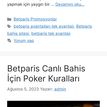
yapmak için yaygın bir …
Devamını oku…
Kategoriler
Betparis Promosyonlar
Etiketler
betparis avantajları tek avantajı
,
Betparis
bahis sitesi
,
betparis tek avantajı
Yorum yap
Betparis Canlı Bahis
İçin Poker Kuralları
Ağustos 5, 2023
Yazarı:
admin