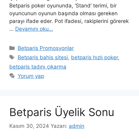
Betparis poker oyununda, ‘Stand’ terimi, bir
oyuncunun oyunun başında olması gereken
parayı ifade eder. Pot ifadesi, rakiplerini görerek
…
Devamını oku…
Kategoriler
Betparis Promosyonlar
Etiketler
Betparis bahis sitesi
,
betparis hızlı poker
,
betparis tadını çıkarma
Yorum yap
Betparis Üyelik Sonu
Kasım 30, 2024
Yazarı:
admin