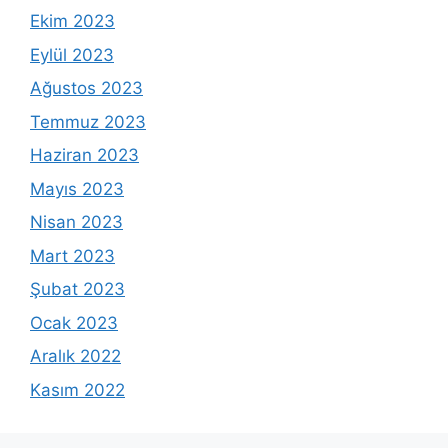
Ekim 2023
Eylül 2023
Ağustos 2023
Temmuz 2023
Haziran 2023
Mayıs 2023
Nisan 2023
Mart 2023
Şubat 2023
Ocak 2023
Aralık 2022
Kasım 2022