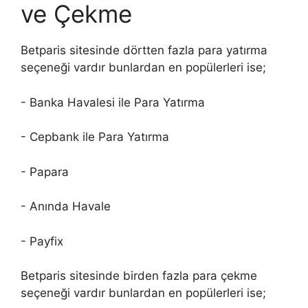
ve Çekme
Betparis sitesinde dörtten fazla para yatırma
seçeneği vardır bunlardan en popülerleri ise;
- Banka Havalesi ile Para Yatırma
- Cepbank ile Para Yatırma
- Papara
- Anında Havale
- Payfix
Betparis sitesinde birden fazla para çekme
seçeneği vardır bunlardan en popülerleri ise;