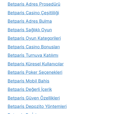
Betparis Adres Prosedürü
Betparis Casino Çeşitliliği
Betparis Adres Bulma
Betparis Sağlıklı Oyun
Betparis Oyun Kategorileri
Betparis Casino Bonusları
Betparis Turnuva Katılımı
Betparis Küresel Kullanıcılar
Betparis Poker Seçenekleri
Betparis Mobil Bahis
Betparis Değerli İçerik
Betparis Güven Özellikleri
Betparis Depozito Yöntemleri