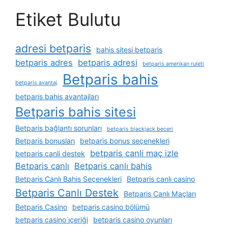
Etiket Bulutu
adresi betparis
bahis sitesi betparis
betparis adres
betparis adresi
betparis amerikan ruleti
Betparis bahis
betparis avantaj
betparis bahis avantajları
Betparis bahis sitesi
Betparis bağlantı sorunları
betparis blackjack beceri
Betparis bonusları
betparis bonus seçenekleri
betparis canli maç izle
betparis canli destek
Betparis canlı
Betparis canlı bahis
Betparis Canlı Bahis Seçenekleri
Betparis canlı casino
Betparis Canlı Destek
Betparis Canlı Maçları
Betparis Casino
betparis casino bölümü
betparis casino i̇çeriği
betparis casino oyunları