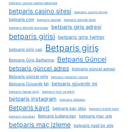
betparis casino rulette hakkında
betparis casino sitesi
betparis casino teşvik
betparis com
betparis destek
betparis destek ekibi
betparis giris adresi
betparis etkinlik duyurular
betparis girisi
betparis giris twitter
Betparis giriş
betparis giris yap
Betparis Güncel
Betparis Giriş Bağlantısı
betparis güncel adres
betparis güncel adresi
Betparis güncel giriş
betparis güvenilir casino
betparis güvenlir mi
Betparis Güvenilir Mi
betparis hesap bilgi
betparis hızlı ve etkili
betparis instagram
betparis i̇ddiaları
Betparis kayıt
betparis kaç oldu
betparis kimlik kartı
Betparis kullanıcıları
betparis maç izle
betparis koşulları
betparis maç izleme
betparis nasil bir site