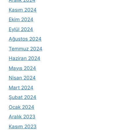
Aralık 2024
Kasım 2024
Ekim 2024
Eylül 2024
Ağustos 2024
Temmuz 2024
Haziran 2024
Mayıs 2024
Nisan 2024
Mart 2024
Şubat 2024
Ocak 2024
Aralık 2023
Kasım 2023