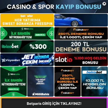
×
Betparis GİRİŞ İÇİN TIKLAYINIZ!