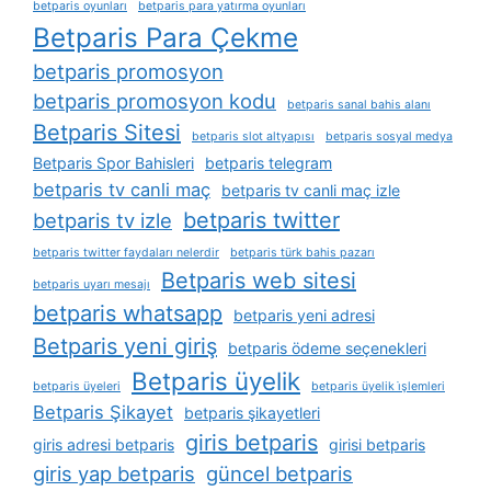
betparis oyunları
betparis para yatırma oyunları
Betparis Para Çekme
betparis promosyon
betparis promosyon kodu
betparis sanal bahis alanı
Betparis Sitesi
betparis slot altyapısı
betparis sosyal medya
Betparis Spor Bahisleri
betparis telegram
betparis tv canli maç
betparis tv canli maç izle
betparis twitter
betparis tv izle
betparis twitter faydaları nelerdir
betparis türk bahis pazarı
Betparis web sitesi
betparis uyarı mesajı
betparis whatsapp
betparis yeni adresi
Betparis yeni giriş
betparis ödeme seçenekleri
Betparis üyelik
betparis üyeleri
betparis üyelik i̇şlemleri
Betparis Şikayet
betparis şikayetleri
giris betparis
giris adresi betparis
girisi betparis
giris yap betparis
güncel betparis