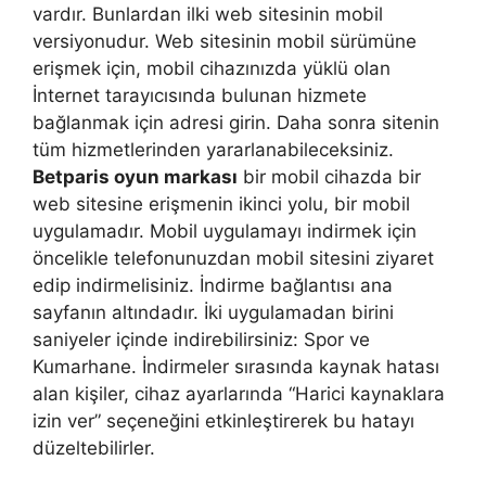
vardır. Bunlardan ilki web sitesinin mobil
versiyonudur. Web sitesinin mobil sürümüne
erişmek için, mobil cihazınızda yüklü olan
İnternet tarayıcısında bulunan hizmete
bağlanmak için adresi girin. Daha sonra sitenin
tüm hizmetlerinden yararlanabileceksiniz.
Betparis oyun markası
bir mobil cihazda bir
web sitesine erişmenin ikinci yolu, bir mobil
uygulamadır. Mobil uygulamayı indirmek için
öncelikle telefonunuzdan mobil sitesini ziyaret
edip indirmelisiniz. İndirme bağlantısı ana
sayfanın altındadır. İki uygulamadan birini
saniyeler içinde indirebilirsiniz: Spor ve
Kumarhane. İndirmeler sırasında kaynak hatası
alan kişiler, cihaz ayarlarında “Harici kaynaklara
izin ver” seçeneğini etkinleştirerek bu hatayı
düzeltebilirler.