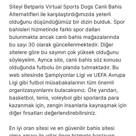
Siteyi Betparis Virtual Sports Dogs Canlı Bahis
Alternatifleri ile karşılaştırdığımızda yeterli
olduğunu düşündüğümüz bir dizin bulduk. Spor
bahisleri hizmetinde farklı spor dalları
bulunmakta ancak canlı bahis mağazalarında
bu sayı 30 olarak güncellenmektedir. Diğer
sitelere göre bu sayının çok yüksek olduğunu
söyleyelim. Ayrıca site, canlı bahis söz konusu
olduğunda futbolu ön planda tutmaktadır. Bu
web sitesinde Şampiyonlar Ligi ve UEFA Avrupa
Ligi gibi futbol müsabakalarının tüm önemli
organizasyonlarını bulacaksınız. Öte yandan,
basketbol, ​​​​tenis, voleybol gibi sporlarda para
kazanmak için, zengin insanlarla kaynaşmak için
diğer fırsatları değerlendirebilirsiniz.
En iyi oran sitesi ve en güvenilir bahis sitesi
olma amacı ile yıllar önce hizmete başlayan