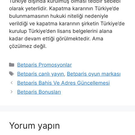
Türkiye dışında kurulmuş olması tedbir sebebi
olarak yeterlidir. Kapatma kararının Türkiye’de
bulunmamasının hukuki niteliği nedeniyle
verildiği ve kapatma kararının şirketin Türkiye’de
kurulup Türkiye’den lisans belgelerini alana
kadar devam ettiği görülmektedir. Ama
çözülmez değil.
Kategoriler
Betparis Promosyonlar
Etiketler
Betparis canlı yayın
,
Betparis oyun markası
Betparis Bahis Ve Adres Güncellemesi
Betparis Bonusları
Yorum yapın