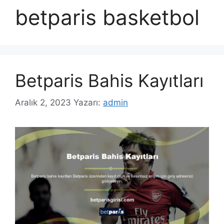
betparis basketbol
Betparis Bahis Kayıtları
Aralık 2, 2023
Yazarı:
admin