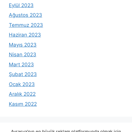
Eylül 2023
Ağustos 2023
Temmuz 2023
Haziran 2023
Mayıs 2023
Nisan 2023
Mart 2023
Şubat 2023
Ocak 2023
Aralık 2022
Kasım 2022
Avrasya'nın en büyük reklam platformunda olmak için