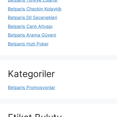
Betparis Türkiye Lisansı
Betparis Checkin Kolaylığı
Betparis Dil Seçenekleri
Betparis Canlı Altyapı
Betparis Arama Güveni
Betparis Hızlı Poker
Kategoriler
Betparis Promosyonlar