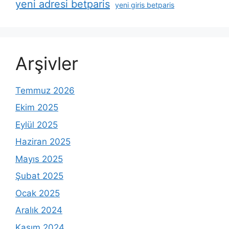
yeni adresi betparis
yeni giris betparis
Arşivler
Temmuz 2026
Ekim 2025
Eylül 2025
Haziran 2025
Mayıs 2025
Şubat 2025
Ocak 2025
Aralık 2024
Kasım 2024