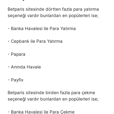
Betparis sitesinde dörtten fazla para yatırma
seçeneği vardır bunlardan en popülerleri ise;
- Banka Havalesi ile Para Yatırma
- Cepbank ile Para Yatırma
- Papara
- Anında Havale
- Payfix
Betparis sitesinde birden fazla para çekme
seçeneği vardır bunlardan en popülerleri ise;
- Banka Havalesi ile Para Çekme