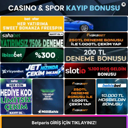
×
Betparis GİRİŞ İÇİN TIKLAYINIZ!