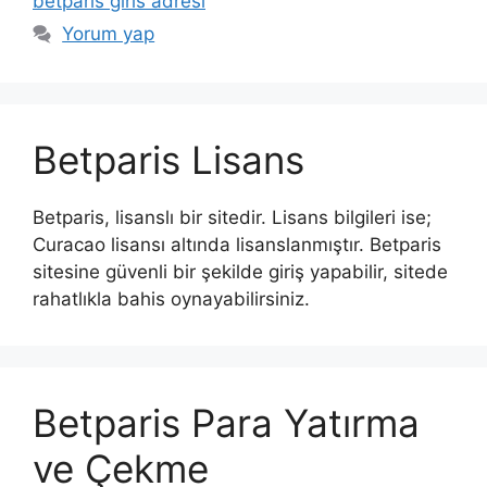
betparis giris adresi
Yorum yap
Betparis Lisans
Betparis, lisanslı bir sitedir. Lisans bilgileri ise;
Curacao lisansı altında lisanslanmıştır. Betparis
sitesine güvenli bir şekilde giriş yapabilir, sitede
rahatlıkla bahis oynayabilirsiniz.
Betparis Para Yatırma
ve Çekme