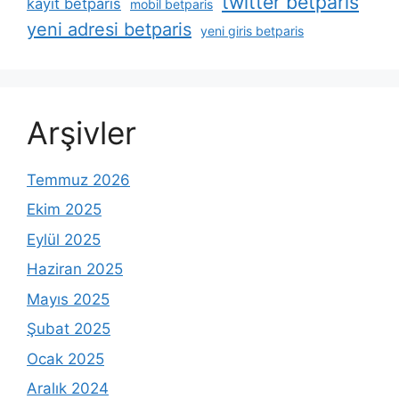
twitter betparis
kayit betparis
mobil betparis
yeni adresi betparis
yeni giris betparis
Arşivler
Temmuz 2026
Ekim 2025
Eylül 2025
Haziran 2025
Mayıs 2025
Şubat 2025
Ocak 2025
Aralık 2024