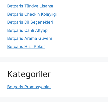
Betparis Türkiye Lisansı
Betparis Checkin Kolaylığı
Betparis Dil Seçenekleri
Betparis Canlı Altyapı
Betparis Arama Güveni
Betparis Hızlı Poker
Kategoriler
Betparis Promosyonlar