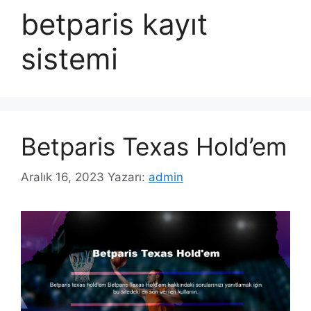
betparis kayıt
sistemi
Betparis Texas Hold’em
Aralık 16, 2023
Yazarı:
admin