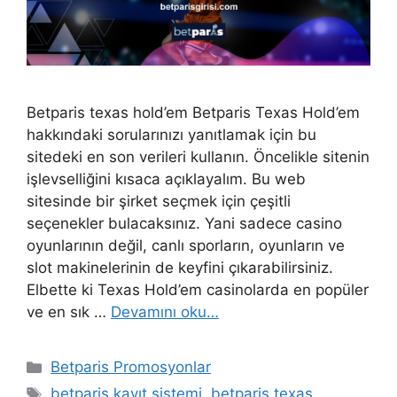
Betparis texas hold’em Betparis Texas Hold’em
hakkındaki sorularınızı yanıtlamak için bu
sitedeki en son verileri kullanın. Öncelikle sitenin
işlevselliğini kısaca açıklayalım. Bu web
sitesinde bir şirket seçmek için çeşitli
seçenekler bulacaksınız. Yani sadece casino
oyunlarının değil, canlı sporların, oyunların ve
slot makinelerinin de keyfini çıkarabilirsiniz.
Elbette ki Texas Hold’em casinolarda en popüler
ve en sık …
Devamını oku…
Kategoriler
Betparis Promosyonlar
Etiketler
betparis kayıt sistemi
,
betparis texas