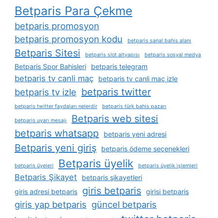
Betparis Para Çekme
betparis promosyon
betparis promosyon kodu
betparis sanal bahis alanı
Betparis Sitesi
betparis slot altyapısı
betparis sosyal medya
Betparis Spor Bahisleri
betparis telegram
betparis tv canli maç
betparis tv canli maç izle
betparis twitter
betparis tv izle
betparis twitter faydaları nelerdir
betparis türk bahis pazarı
Betparis web sitesi
betparis uyarı mesajı
betparis whatsapp
betparis yeni adresi
Betparis yeni giriş
betparis ödeme seçenekleri
Betparis üyelik
betparis üyeleri
betparis üyelik i̇şlemleri
Betparis Şikayet
betparis şikayetleri
giris betparis
giris adresi betparis
girisi betparis
giris yap betparis
güncel betparis