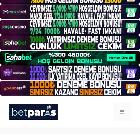
İçeriğe
atla
Menü