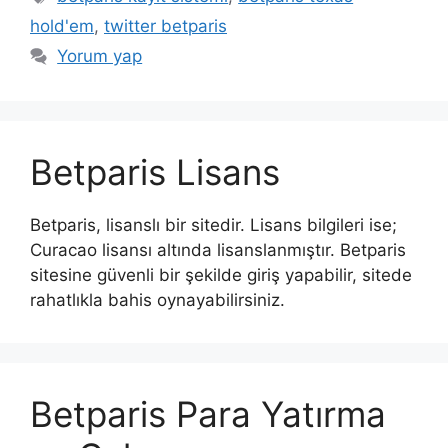
hold'em
,
twitter betparis
Yorum yap
Betparis Lisans
Betparis, lisanslı bir sitedir. Lisans bilgileri ise;
Curacao lisansı altında lisanslanmıştır. Betparis
sitesine güvenli bir şekilde giriş yapabilir, sitede
rahatlıkla bahis oynayabilirsiniz.
Betparis Para Yatırma