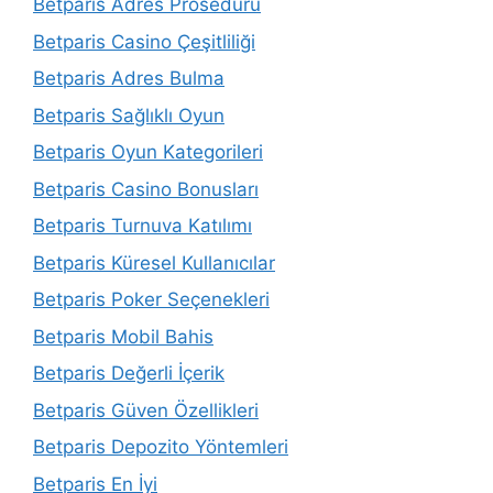
Betparis Adres Prosedürü
Betparis Casino Çeşitliliği
Betparis Adres Bulma
Betparis Sağlıklı Oyun
Betparis Oyun Kategorileri
Betparis Casino Bonusları
Betparis Turnuva Katılımı
Betparis Küresel Kullanıcılar
Betparis Poker Seçenekleri
Betparis Mobil Bahis
Betparis Değerli İçerik
Betparis Güven Özellikleri
Betparis Depozito Yöntemleri
Betparis En İyi