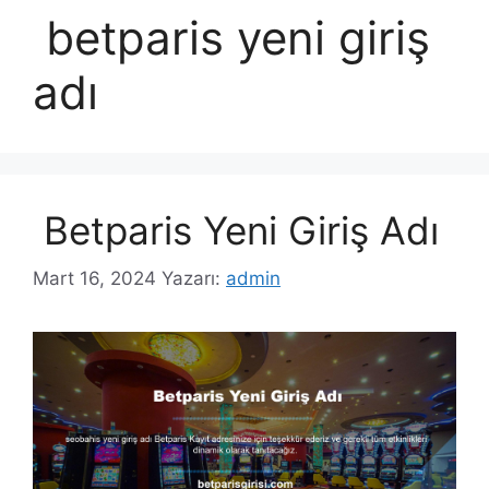
betparis yeni giriş
adı
Betparis Yeni Giriş Adı
Mart 16, 2024
Yazarı:
admin