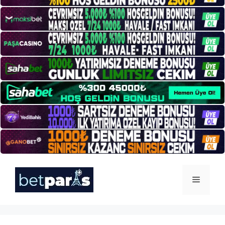
İçeriğe
atla
Menü