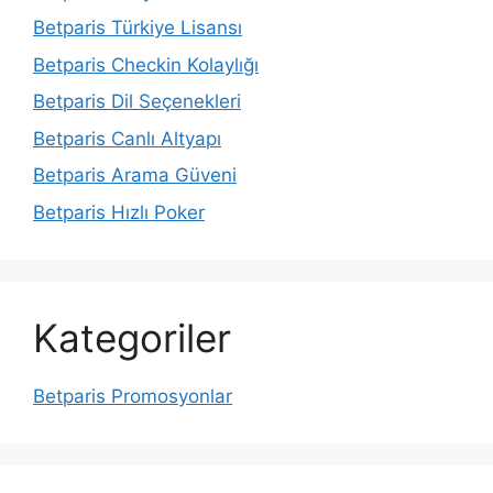
Betparis Türkiye Lisansı
Betparis Checkin Kolaylığı
Betparis Dil Seçenekleri
Betparis Canlı Altyapı
Betparis Arama Güveni
Betparis Hızlı Poker
Kategoriler
Betparis Promosyonlar