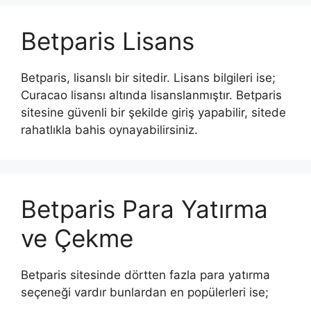
Betparis Lisans
Betparis, lisanslı bir sitedir. Lisans bilgileri ise;
Curacao lisansı altında lisanslanmıştır. Betparis
sitesine güvenli bir şekilde giriş yapabilir, sitede
rahatlıkla bahis oynayabilirsiniz.
Betparis Para Yatırma
ve Çekme
Betparis sitesinde dörtten fazla para yatırma
seçeneği vardır bunlardan en popülerleri ise;