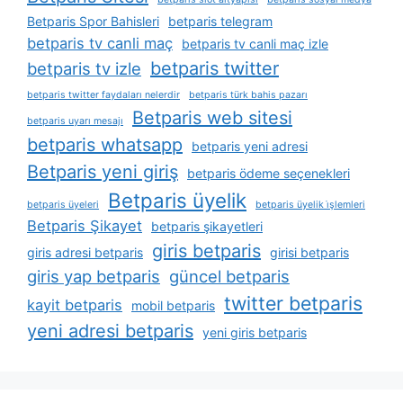
Betparis Spor Bahisleri
betparis telegram
betparis tv canli maç
betparis tv canli maç izle
betparis twitter
betparis tv izle
betparis twitter faydaları nelerdir
betparis türk bahis pazarı
Betparis web sitesi
betparis uyarı mesajı
betparis whatsapp
betparis yeni adresi
Betparis yeni giriş
betparis ödeme seçenekleri
Betparis üyelik
betparis üyeleri
betparis üyelik i̇şlemleri
Betparis Şikayet
betparis şikayetleri
giris betparis
giris adresi betparis
girisi betparis
giris yap betparis
güncel betparis
twitter betparis
kayit betparis
mobil betparis
yeni adresi betparis
yeni giris betparis