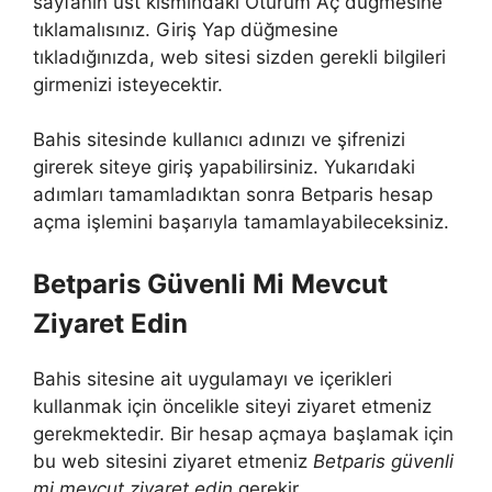
sayfanın üst kısmındaki Oturum Aç düğmesine
tıklamalısınız. Giriş Yap düğmesine
tıkladığınızda, web sitesi sizden gerekli bilgileri
girmenizi isteyecektir.
Bahis sitesinde kullanıcı adınızı ve şifrenizi
girerek siteye giriş yapabilirsiniz. Yukarıdaki
adımları tamamladıktan sonra Betparis hesap
açma işlemini başarıyla tamamlayabileceksiniz.
Betparis Güvenli Mi Mevcut
Ziyaret Edin
Bahis sitesine ait uygulamayı ve içerikleri
kullanmak için öncelikle siteyi ziyaret etmeniz
gerekmektedir. Bir hesap açmaya başlamak için
bu web sitesini ziyaret etmeniz
Betparis güvenli
mi mevcut ziyaret edin
gerekir.