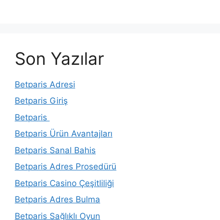
Son Yazılar
Betparis Adresi
Betparis Giriş
Betparis
Betparis Ürün Avantajları
Betparis Sanal Bahis
Betparis Adres Prosedürü
Betparis Casino Çeşitliliği
Betparis Adres Bulma
Betparis Sağlıklı Oyun