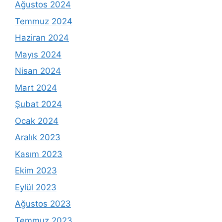
Ağustos 2024
Temmuz 2024
Haziran 2024
Mayıs 2024
Nisan 2024
Mart 2024
Şubat 2024
Ocak 2024
Aralık 2023
Kasım 2023
Ekim 2023
Eylül 2023
Ağustos 2023
Temmuz 2023