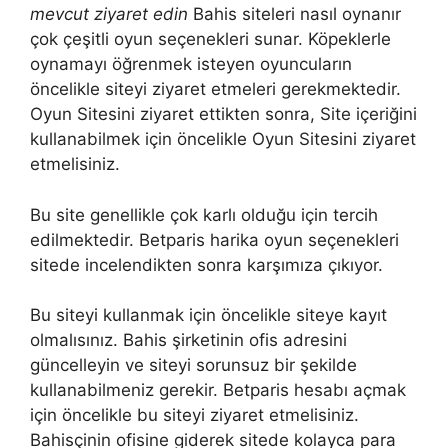
mevcut ziyaret edin
Bahis siteleri nasıl oynanır
çok çeşitli oyun seçenekleri sunar. Köpeklerle
oynamayı öğrenmek isteyen oyuncuların
öncelikle siteyi ziyaret etmeleri gerekmektedir.
Oyun Sitesini ziyaret ettikten sonra, Site içeriğini
kullanabilmek için öncelikle Oyun Sitesini ziyaret
etmelisiniz.
Bu site genellikle çok karlı olduğu için tercih
edilmektedir. Betparis harika oyun seçenekleri
sitede incelendikten sonra karşımıza çıkıyor.
Bu siteyi kullanmak için öncelikle siteye kayıt
olmalısınız. Bahis şirketinin ofis adresini
güncelleyin ve siteyi sorunsuz bir şekilde
kullanabilmeniz gerekir. Betparis hesabı açmak
için öncelikle bu siteyi ziyaret etmelisiniz.
Bahisçinin ofisine giderek sitede kolayca para