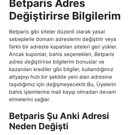
Betparis Adres
Değiştirirse Bilgilerim
Betparis gibi siteler düzenli olarak yasal
sebeplerle domain adreslerini değiştirir veya
farklı bir adreste kapatılan siteleri geri yükler.
Ancak kuponlar, bahis seçenekleri,
Betparis
adres değiştirirse bilgilerim
bonuslar ve
kazanılan krediler gibi bilgiler, kullandığımız
altyapıyı hızlı bir şekilde yeni alan adresine
taşıdığımız için değişmeyecektir.Bu, Üyelerin
bahis işlemlerine mali kayıp olmadan devam
etmelerini sağlar.
Betparis Şu Anki Adresi
Neden Değişti