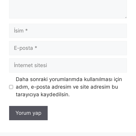
İsim
E-
posta
İnternet
sitesi
Daha sonraki yorumlarımda kullanılması için
adım, e-posta adresim ve site adresim bu
tarayıcıya kaydedilsin.