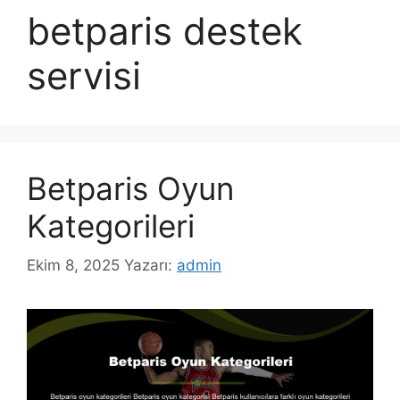
betparis destek
servisi
Betparis Oyun
Kategorileri
Ekim 8, 2025
Yazarı:
admin