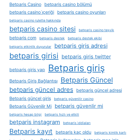
Betparis Casino
betparis casino bölümü
betparis casino i̇çeriği
betparis casino oyunları
betparis casino rulette hakkında
betparis casino sitesi
betparis casino teşvik
betparis com
betparis destek
betparis destek ekibi
betparis giris adresi
betparis etkinlik duyurular
betparis girisi
betparis giris twitter
Betparis giriş
betparis giris yap
Betparis Güncel
Betparis Giriş Bağlantısı
betparis güncel adres
betparis güncel adresi
Betparis güncel giriş
betparis güvenilir casino
betparis güvenlir mi
Betparis Güvenilir Mi
betparis hesap bilgi
betparis hızlı ve etkili
betparis instagram
betparis i̇ddiaları
Betparis kayıt
betparis kaç oldu
betparis kimlik kartı