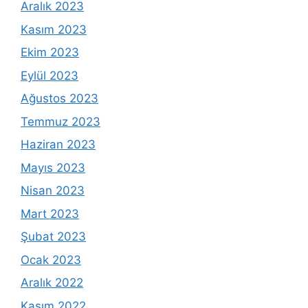
Aralık 2023
Kasım 2023
Ekim 2023
Eylül 2023
Ağustos 2023
Temmuz 2023
Haziran 2023
Mayıs 2023
Nisan 2023
Mart 2023
Şubat 2023
Ocak 2023
Aralık 2022
Kasım 2022