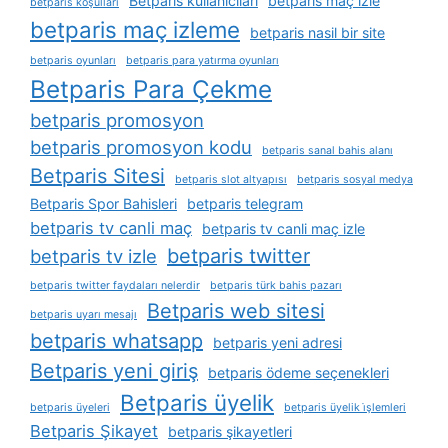
Betparis kullanıcıları
betparis maç izle
betparis koşulları
betparis maç izleme
betparis nasil bir site
betparis oyunları
betparis para yatırma oyunları
Betparis Para Çekme
betparis promosyon
betparis promosyon kodu
betparis sanal bahis alanı
Betparis Sitesi
betparis slot altyapısı
betparis sosyal medya
Betparis Spor Bahisleri
betparis telegram
betparis tv canli maç
betparis tv canli maç izle
betparis twitter
betparis tv izle
betparis twitter faydaları nelerdir
betparis türk bahis pazarı
Betparis web sitesi
betparis uyarı mesajı
betparis whatsapp
betparis yeni adresi
Betparis yeni giriş
betparis ödeme seçenekleri
Betparis üyelik
betparis üyeleri
betparis üyelik i̇şlemleri
Betparis Şikayet
betparis şikayetleri