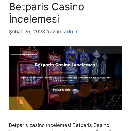
Betparis Casino
İncelemesi
Şubat 25, 2023
Yazarı:
admin
Betparis casino i̇ncelemesi Betparis Casino