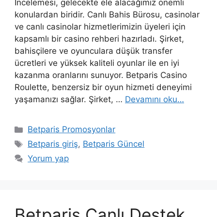
İncelemesi, gelecekte ele alacağımız önemli
konulardan biridir. Canlı Bahis Bürosu, casinolar
ve canlı casinolar hizmetlerimizin üyeleri için
kapsamlı bir casino rehberi hazırladı. Şirket,
bahisçilere ve oyunculara düşük transfer
ücretleri ve yüksek kaliteli oyunlar ile en iyi
kazanma oranlarını sunuyor. Betparis Casino
Roulette, benzersiz bir oyun hizmeti deneyimi
yaşamanızı sağlar. Şirket, …
Devamını oku…
Kategoriler
Betparis Promosyonlar
Etiketler
Betparis giriş
,
Betparis Güncel
Yorum yap
Betparis Canlı Destek