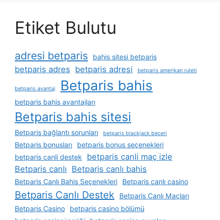
Etiket Bulutu
adresi betparis
bahis sitesi betparis
betparis adres
betparis adresi
betparis amerikan ruleti
Betparis bahis
betparis avantaj
betparis bahis avantajları
Betparis bahis sitesi
Betparis bağlantı sorunları
betparis blackjack beceri
Betparis bonusları
betparis bonus seçenekleri
betparis canli maç izle
betparis canli destek
Betparis canlı
Betparis canlı bahis
Betparis Canlı Bahis Seçenekleri
Betparis canlı casino
Betparis Canlı Destek
Betparis Canlı Maçları
Betparis Casino
betparis casino bölümü