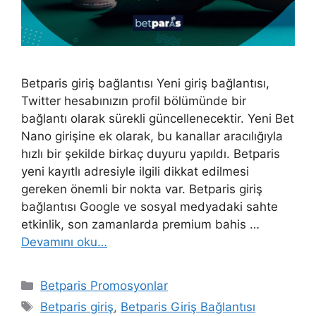
Betparis giriş bağlantısı Yeni giriş bağlantısı,
Twitter hesabınızın profil bölümünde bir
bağlantı olarak sürekli güncellenecektir. Yeni Bet
Nano girişine ek olarak, bu kanallar aracılığıyla
hızlı bir şekilde birkaç duyuru yapıldı. Betparis
yeni kayıtlı adresiyle ilgili dikkat edilmesi
gereken önemli bir nokta var. Betparis giriş
bağlantısı Google ve sosyal medyadaki sahte
etkinlik, son zamanlarda premium bahis …
Devamını oku…
Kategoriler
Betparis Promosyonlar
Etiketler
Betparis giriş
,
Betparis Giriş Bağlantısı