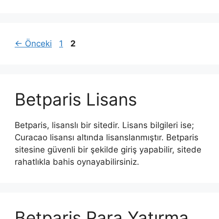
Sayfa
Sayfa
←
Önceki
1
2
Betparis Lisans
Betparis, lisanslı bir sitedir. Lisans bilgileri ise;
Curacao lisansı altında lisanslanmıştır. Betparis
sitesine güvenli bir şekilde giriş yapabilir, sitede
rahatlıkla bahis oynayabilirsiniz.
Betparis Para Yatırma