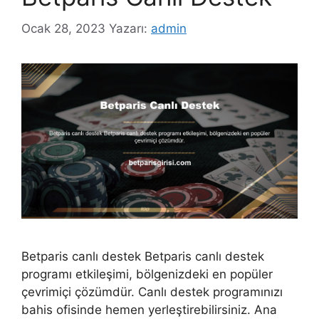
Ocak 28, 2023
Yazarı:
admin
Betparis canlı destek Betparis canlı destek
programı etkileşimi, bölgenizdeki en popüler
çevrimiçi çözümdür. Canlı destek programınızı
bahis ofisinde hemen yerleştirebilirsiniz. Ana