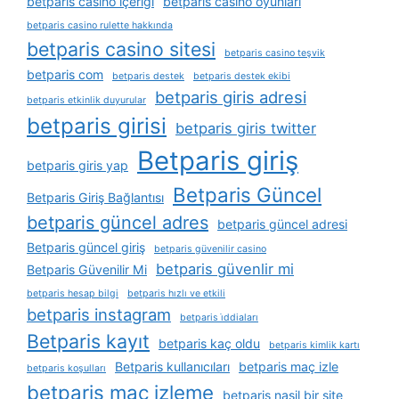
betparis casino i̇çeriği
betparis casino oyunları
betparis casino rulette hakkında
betparis casino sitesi
betparis casino teşvik
betparis com
betparis destek
betparis destek ekibi
betparis giris adresi
betparis etkinlik duyurular
betparis girisi
betparis giris twitter
Betparis giriş
betparis giris yap
Betparis Güncel
Betparis Giriş Bağlantısı
betparis güncel adres
betparis güncel adresi
Betparis güncel giriş
betparis güvenilir casino
betparis güvenlir mi
Betparis Güvenilir Mi
betparis hesap bilgi
betparis hızlı ve etkili
betparis instagram
betparis i̇ddiaları
Betparis kayıt
betparis kaç oldu
betparis kimlik kartı
Betparis kullanıcıları
betparis maç izle
betparis koşulları
betparis maç izleme
betparis nasil bir site