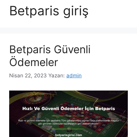
Betparis giriş
Betparis Güvenli
Ödemeler
Nisan 22, 2023
Yazarı:
admin