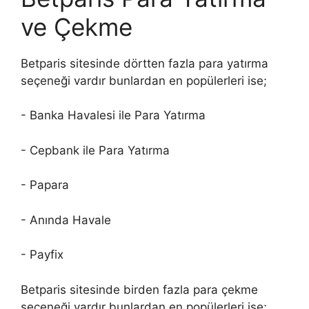
ve Çekme
Betparis sitesinde dörtten fazla para yatırma
seçeneği vardır bunlardan en popülerleri ise;
- Banka Havalesi ile Para Yatırma
- Cepbank ile Para Yatırma
- Papara
- Anında Havale
- Payfix
Betparis sitesinde birden fazla para çekme
seçeneği vardır bunlardan en popülerleri ise;