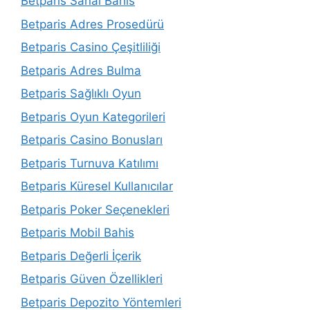
Betparis Sanal Bahis
Betparis Adres Prosedürü
Betparis Casino Çeşitliliği
Betparis Adres Bulma
Betparis Sağlıklı Oyun
Betparis Oyun Kategorileri
Betparis Casino Bonusları
Betparis Turnuva Katılımı
Betparis Küresel Kullanıcılar
Betparis Poker Seçenekleri
Betparis Mobil Bahis
Betparis Değerli İçerik
Betparis Güven Özellikleri
Betparis Depozito Yöntemleri