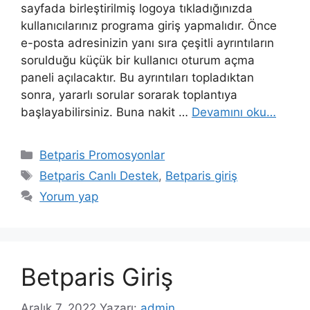
sayfada birleştirilmiş logoya tıkladığınızda
kullanıcılarınız programa giriş yapmalıdır. Önce
e-posta adresinizin yanı sıra çeşitli ayrıntıların
sorulduğu küçük bir kullanıcı oturum açma
paneli açılacaktır. Bu ayrıntıları topladıktan
sonra, yararlı sorular sorarak toplantıya
başlayabilirsiniz. Buna nakit …
Devamını oku…
Kategoriler
Betparis Promosyonlar
Etiketler
Betparis Canlı Destek
,
Betparis giriş
Yorum yap
Betparis Giriş
Aralık 7, 2022
Yazarı:
admin