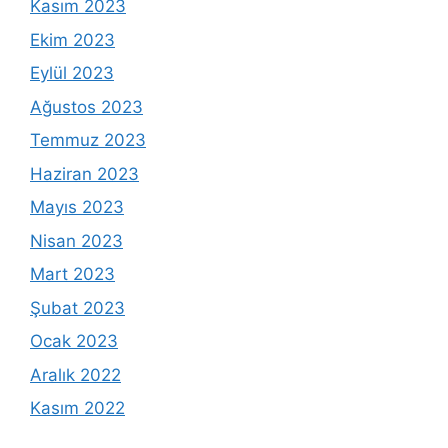
Kasım 2023
Ekim 2023
Eylül 2023
Ağustos 2023
Temmuz 2023
Haziran 2023
Mayıs 2023
Nisan 2023
Mart 2023
Şubat 2023
Ocak 2023
Aralık 2022
Kasım 2022