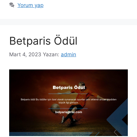
Yorum yap
Betparis Ödül
Mart 4, 2023
Yazarı:
admin