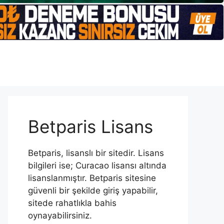
Betparis Lisans
Betparis, lisanslı bir sitedir. Lisans
bilgileri ise; Curacao lisansı altında
lisanslanmıştır. Betparis sitesine
güvenli bir şekilde giriş yapabilir,
sitede rahatlıkla bahis
oynayabilirsiniz.